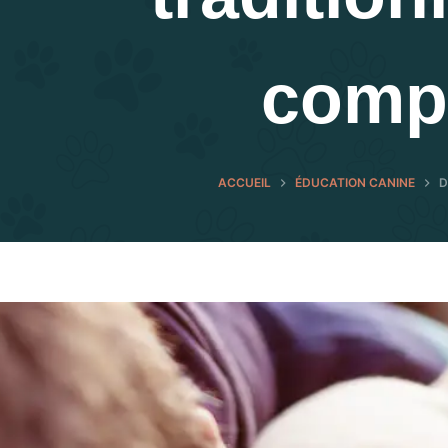
comp
ACCUEIL
ÉDUCATION CANINE
D