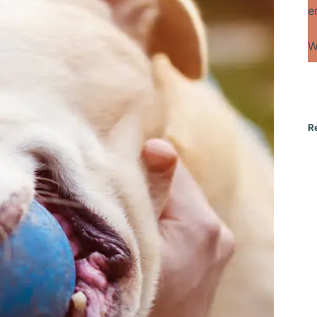
e
W
R