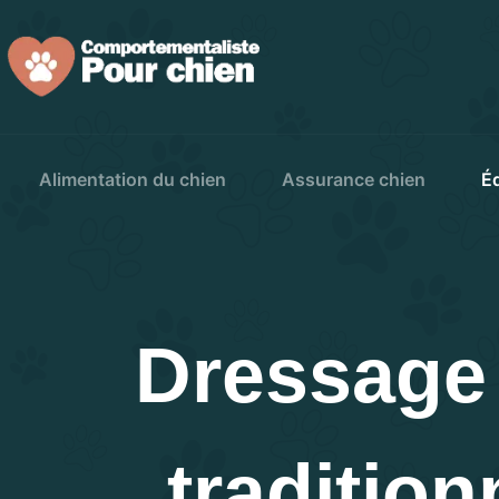
Passer
au
contenu
Alimentation du chien
Assurance chien
É
Dressage 
tradition