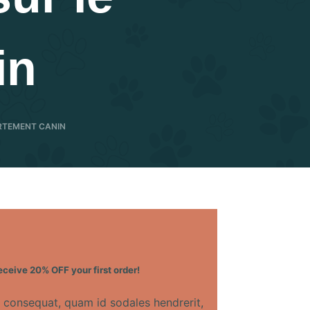
in
ORTEMENT CANIN
eceive 20% OFF your first order!
n consequat, quam id sodales hendrerit,