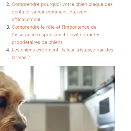
Comprendre pourquoi votre chien claque des
dents et savoir comment intervenir
efficacement
Comprendre le rôle et l’importance de
l’assurance responsabilité civile pour les
propriétaires de chiens
Les chiens expriment-ils leur tristesse par des
larmes ?